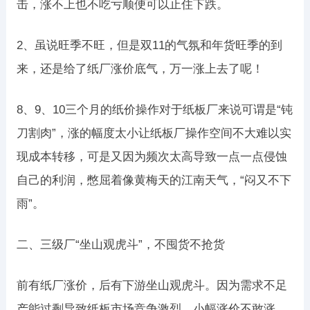
击，涨不上也不吃亏顺便可以止住下跌。
2、虽说旺季不旺，但是双11的气氛和年货旺季的到
来，还是给了纸厂涨价底气，万一涨上去了呢！
8、9、10三个月的纸价操作对于纸板厂来说可谓是“钝
刀割肉”，涨的幅度太小让纸板厂操作空间不大难以实
现成本转移，可是又因为频次太高导致一点一点侵蚀
自己的利润，憋屈着像黄梅天的江南天气，“闷又不下
雨”。
二、三级厂“坐山观虎斗”，不囤货不抢货
前有纸厂涨价，后有下游坐山观虎斗。因为需求不足
产能过剩导致纸板市场竞争激烈，小幅涨价不敢涨、